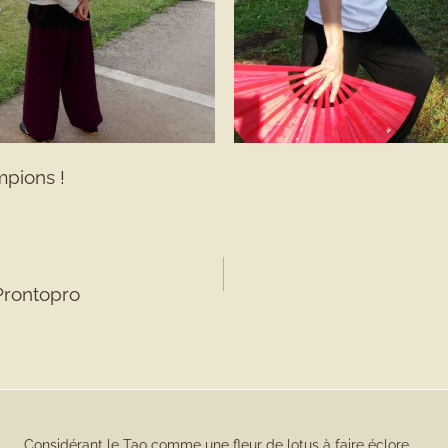
mpions !
 Prontopro
Considérant le Tao comme une fleur de lotus à faire éclore